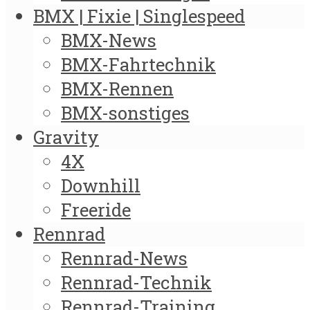
BMX | Fixie | Singlespeed
BMX-News
BMX-Fahrtechnik
BMX-Rennen
BMX-sonstiges
Gravity
4X
Downhill
Freeride
Rennrad
Rennrad-News
Rennrad-Technik
Rennrad-Training