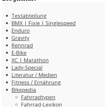
Testabteilung
BMX | Fixie | Singlespeed
Enduro
Gravity
Rennrad
E-Bike
XC | Marathon
Lady-Special
Literatur / Medien
Fitness / Ernährung
Bikepedia
Fahrradtypen
Fahrrad-Lexikon