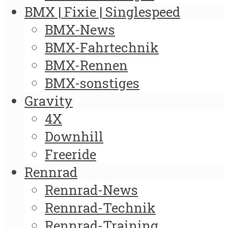
BMX | Fixie | Singlespeed
BMX-News
BMX-Fahrtechnik
BMX-Rennen
BMX-sonstiges
Gravity
4X
Downhill
Freeride
Rennrad
Rennrad-News
Rennrad-Technik
Rennrad-Training