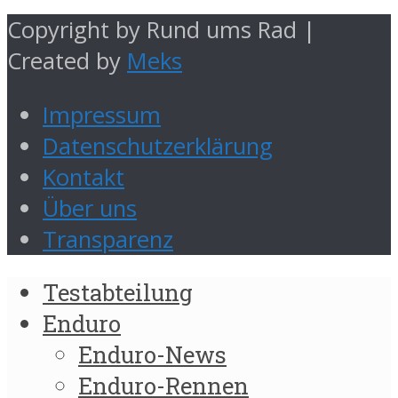
Copyright by Rund ums Rad |
Created by
Meks
Impressum
Datenschutzerklärung
Kontakt
Über uns
Transparenz
Testabteilung
Enduro
Enduro-News
Enduro-Rennen