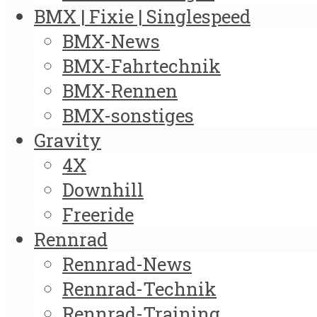
BMX | Fixie | Singlespeed
BMX-News
BMX-Fahrtechnik
BMX-Rennen
BMX-sonstiges
Gravity
4X
Downhill
Freeride
Rennrad
Rennrad-News
Rennrad-Technik
Rennrad-Training