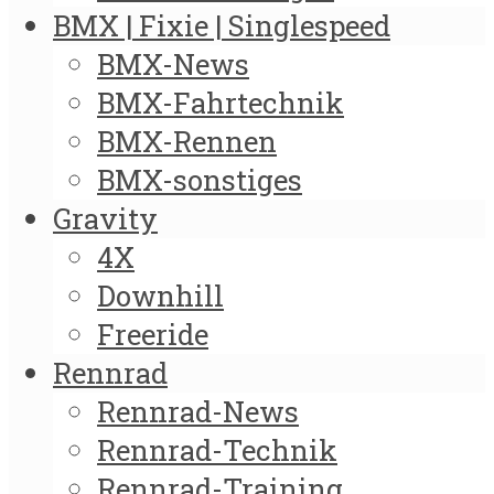
BMX | Fixie | Singlespeed
BMX-News
BMX-Fahrtechnik
BMX-Rennen
BMX-sonstiges
Gravity
4X
Downhill
Freeride
Rennrad
Rennrad-News
Rennrad-Technik
Rennrad-Training