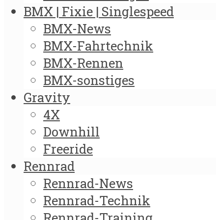
BMX | Fixie | Singlespeed
BMX-News
BMX-Fahrtechnik
BMX-Rennen
BMX-sonstiges
Gravity
4X
Downhill
Freeride
Rennrad
Rennrad-News
Rennrad-Technik
Rennrad-Training