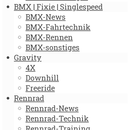
BMX | Fixie | Singlespeed
BMX-News
BMX-Fahrtechnik
BMX-Rennen
BMX-sonstiges
Gravity
4X
Downhill
Freeride
Rennrad
Rennrad-News
Rennrad-Technik
Rennrad-Training