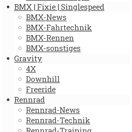
BMX | Fixie | Singlespeed
BMX-News
BMX-Fahrtechnik
BMX-Rennen
BMX-sonstiges
Gravity
4X
Downhill
Freeride
Rennrad
Rennrad-News
Rennrad-Technik
Rennrad-Training