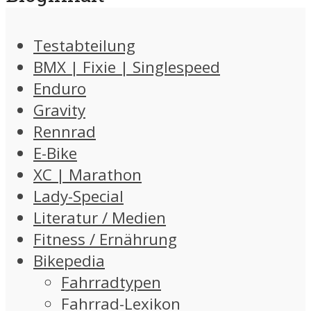
Testabteilung
BMX | Fixie | Singlespeed
Enduro
Gravity
Rennrad
E-Bike
XC | Marathon
Lady-Special
Literatur / Medien
Fitness / Ernährung
Bikepedia
Fahrradtypen
Fahrrad-Lexikon