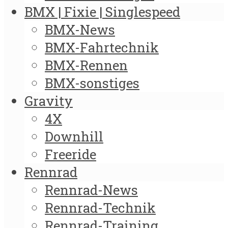
BMX | Fixie | Singlespeed
BMX-News
BMX-Fahrtechnik
BMX-Rennen
BMX-sonstiges
Gravity
4X
Downhill
Freeride
Rennrad
Rennrad-News
Rennrad-Technik
Rennrad-Training