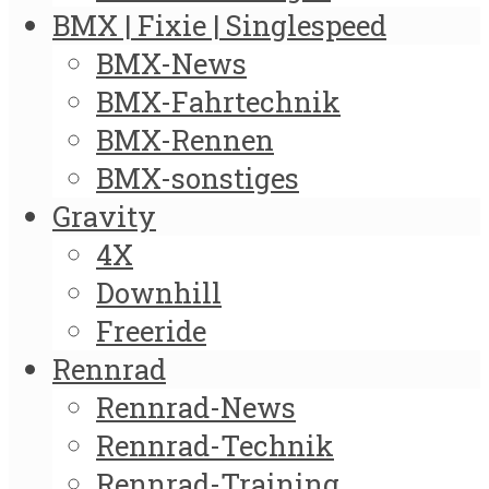
BMX | Fixie | Singlespeed
BMX-News
BMX-Fahrtechnik
BMX-Rennen
BMX-sonstiges
Gravity
4X
Downhill
Freeride
Rennrad
Rennrad-News
Rennrad-Technik
Rennrad-Training