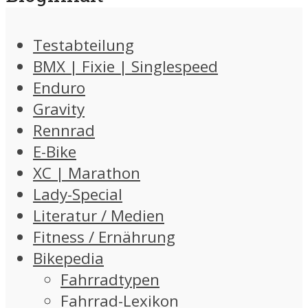
Testabteilung
BMX | Fixie | Singlespeed
Enduro
Gravity
Rennrad
E-Bike
XC | Marathon
Lady-Special
Literatur / Medien
Fitness / Ernährung
Bikepedia
Fahrradtypen
Fahrrad-Lexikon