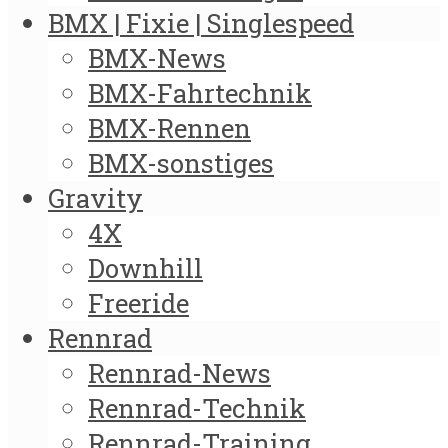
BMX | Fixie | Singlespeed
BMX-News
BMX-Fahrtechnik
BMX-Rennen
BMX-sonstiges
Gravity
4X
Downhill
Freeride
Rennrad
Rennrad-News
Rennrad-Technik
Rennrad-Training