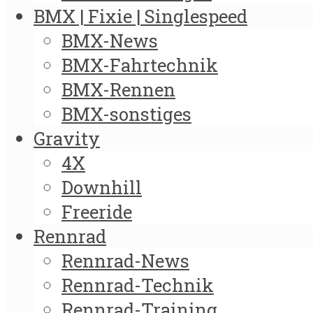
BMX | Fixie | Singlespeed
BMX-News
BMX-Fahrtechnik
BMX-Rennen
BMX-sonstiges
Gravity
4X
Downhill
Freeride
Rennrad
Rennrad-News
Rennrad-Technik
Rennrad-Training