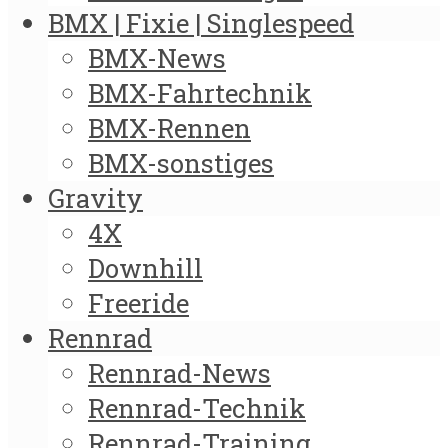
BMX | Fixie | Singlespeed
BMX-News
BMX-Fahrtechnik
BMX-Rennen
BMX-sonstiges
Gravity
4X
Downhill
Freeride
Rennrad
Rennrad-News
Rennrad-Technik
Rennrad-Training