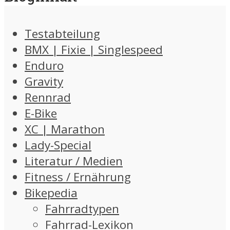
Testabteilung
BMX | Fixie | Singlespeed
Enduro
Gravity
Rennrad
E-Bike
XC | Marathon
Lady-Special
Literatur / Medien
Fitness / Ernährung
Bikepedia
Fahrradtypen
Fahrrad-Lexikon