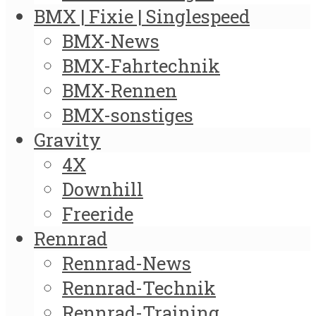
BMX | Fixie | Singlespeed
BMX-News
BMX-Fahrtechnik
BMX-Rennen
BMX-sonstiges
Gravity
4X
Downhill
Freeride
Rennrad
Rennrad-News
Rennrad-Technik
Rennrad-Training