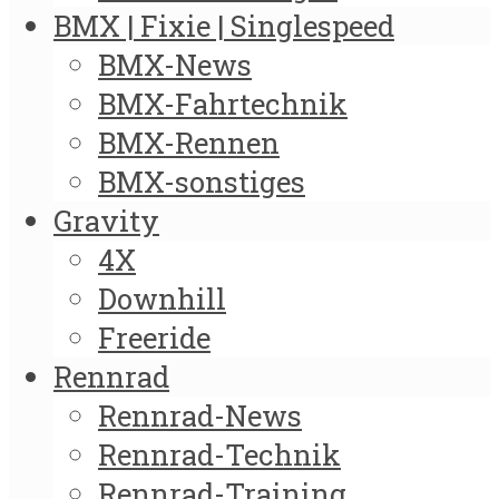
BMX | Fixie | Singlespeed
BMX-News
BMX-Fahrtechnik
BMX-Rennen
BMX-sonstiges
Gravity
4X
Downhill
Freeride
Rennrad
Rennrad-News
Rennrad-Technik
Rennrad-Training