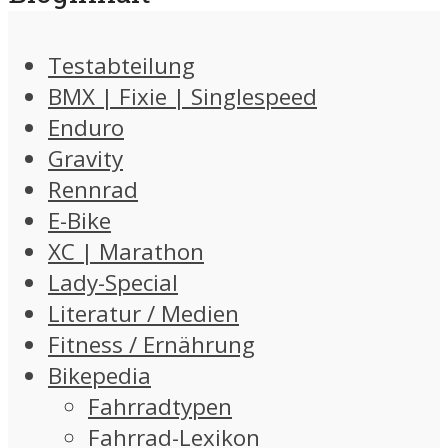
Testabteilung
BMX | Fixie | Singlespeed
Enduro
Gravity
Rennrad
E-Bike
XC | Marathon
Lady-Special
Literatur / Medien
Fitness / Ernährung
Bikepedia
Fahrradtypen
Fahrrad-Lexikon