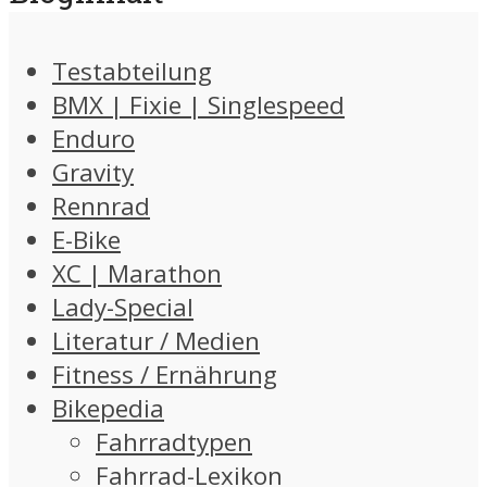
Testabteilung
BMX | Fixie | Singlespeed
Enduro
Gravity
Rennrad
E-Bike
XC | Marathon
Lady-Special
Literatur / Medien
Fitness / Ernährung
Bikepedia
Fahrradtypen
Fahrrad-Lexikon