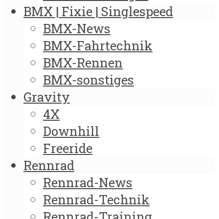
BMX | Fixie | Singlespeed
BMX-News
BMX-Fahrtechnik
BMX-Rennen
BMX-sonstiges
Gravity
4X
Downhill
Freeride
Rennrad
Rennrad-News
Rennrad-Technik
Rennrad-Training