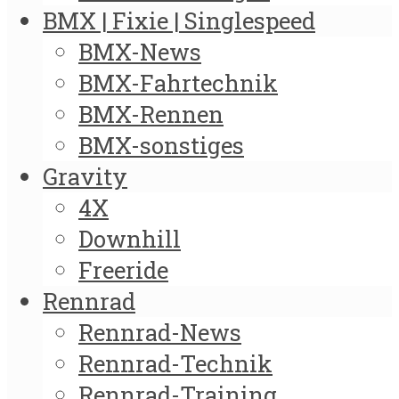
BMX | Fixie | Singlespeed
BMX-News
BMX-Fahrtechnik
BMX-Rennen
BMX-sonstiges
Gravity
4X
Downhill
Freeride
Rennrad
Rennrad-News
Rennrad-Technik
Rennrad-Training