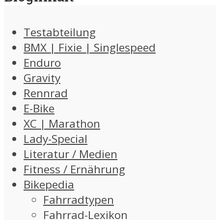
Testabteilung
BMX | Fixie | Singlespeed
Enduro
Gravity
Rennrad
E-Bike
XC | Marathon
Lady-Special
Literatur / Medien
Fitness / Ernährung
Bikepedia
Fahrradtypen
Fahrrad-Lexikon