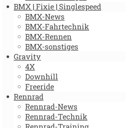
BMX | Fixie | Singlespeed
BMX-News
BMX-Fahrtechnik
BMX-Rennen
BMX-sonstiges
Gravity
4X
Downhill
Freeride
Rennrad
Rennrad-News
Rennrad-Technik
Rennrad-Training