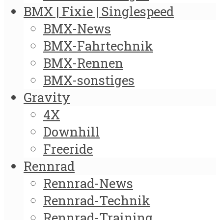
BMX | Fixie | Singlespeed
BMX-News
BMX-Fahrtechnik
BMX-Rennen
BMX-sonstiges
Gravity
4X
Downhill
Freeride
Rennrad
Rennrad-News
Rennrad-Technik
Rennrad-Training