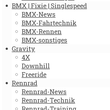
BMX | Fixie | Singlespeed
BMX-News
BMX-Fahrtechnik
BMX-Rennen
BMX-sonstiges
Gravity
4X
Downhill
Freeride
Rennrad
Rennrad-News
Rennrad-Technik
Rennrad-Training