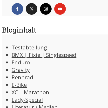
Bloginhalt
Testabteilung
BMX | Fixie | Singlespeed
Enduro
Gravity
Rennrad
E-Bike
XC | Marathon
Lady-Special
Literatur / Medien