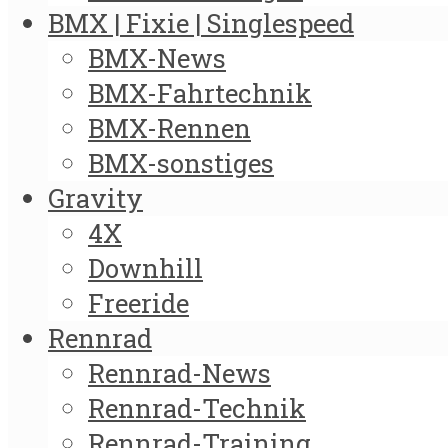
BMX | Fixie | Singlespeed
BMX-News
BMX-Fahrtechnik
BMX-Rennen
BMX-sonstiges
Gravity
4X
Downhill
Freeride
Rennrad
Rennrad-News
Rennrad-Technik
Rennrad-Training