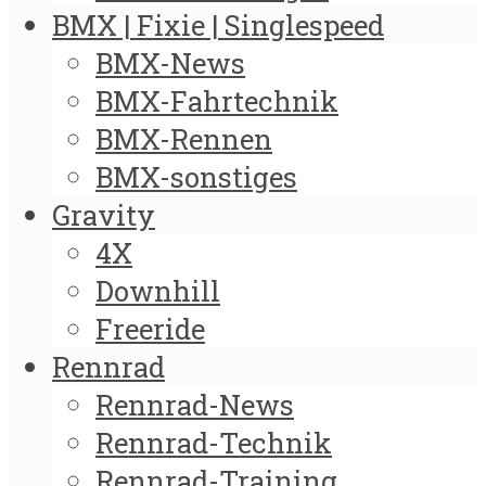
BMX | Fixie | Singlespeed
BMX-News
BMX-Fahrtechnik
BMX-Rennen
BMX-sonstiges
Gravity
4X
Downhill
Freeride
Rennrad
Rennrad-News
Rennrad-Technik
Rennrad-Training