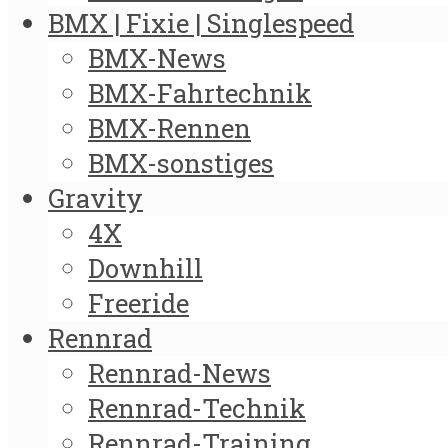
BMX | Fixie | Singlespeed
BMX-News
BMX-Fahrtechnik
BMX-Rennen
BMX-sonstiges
Gravity
4X
Downhill
Freeride
Rennrad
Rennrad-News
Rennrad-Technik
Rennrad-Training