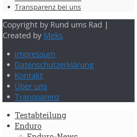
Transparenz bei uns
Copyright by Rund ums Rad |
Created by
Meks
Impressum
Datenschutzerklärung
Kontakt
Über uns
Transparenz
Testabteilung
Enduro
Enduro-News