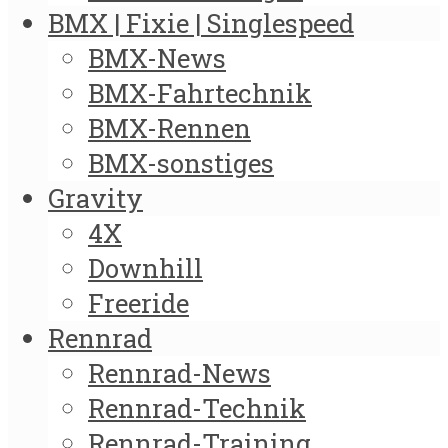
BMX | Fixie | Singlespeed
BMX-News
BMX-Fahrtechnik
BMX-Rennen
BMX-sonstiges
Gravity
4X
Downhill
Freeride
Rennrad
Rennrad-News
Rennrad-Technik
Rennrad-Training