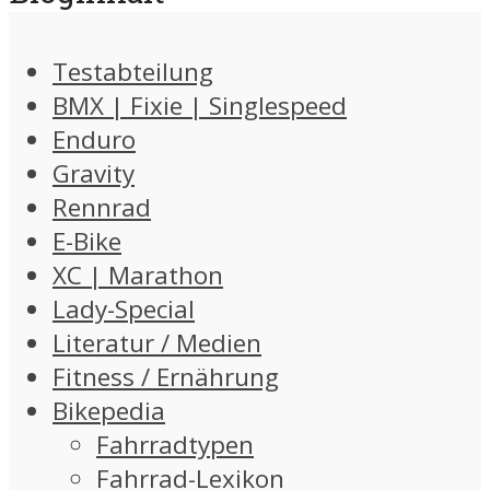
Testabteilung
BMX | Fixie | Singlespeed
Enduro
Gravity
Rennrad
E-Bike
XC | Marathon
Lady-Special
Literatur / Medien
Fitness / Ernährung
Bikepedia
Fahrradtypen
Fahrrad-Lexikon