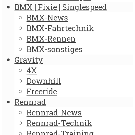
BMX | Fixie | Singlespeed
BMX-News
BMX-Fahrtechnik
BMX-Rennen
BMX-sonstiges
Gravity
4X
Downhill
Freeride
Rennrad
Rennrad-News
Rennrad-Technik
Rennrad-Training