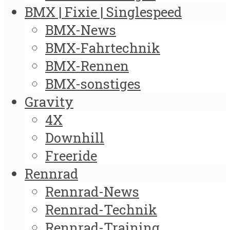
BMX | Fixie | Singlespeed
BMX-News
BMX-Fahrtechnik
BMX-Rennen
BMX-sonstiges
Gravity
4X
Downhill
Freeride
Rennrad
Rennrad-News
Rennrad-Technik
Rennrad-Training