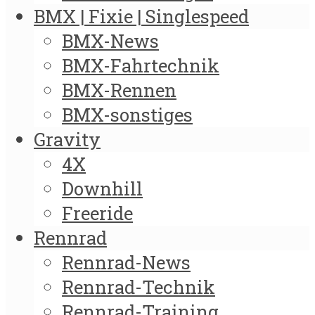
BMX | Fixie | Singlespeed
BMX-News
BMX-Fahrtechnik
BMX-Rennen
BMX-sonstiges
Gravity
4X
Downhill
Freeride
Rennrad
Rennrad-News
Rennrad-Technik
Rennrad-Training