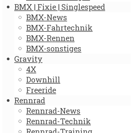
BMX | Fixie | Singlespeed
BMX-News
BMX-Fahrtechnik
BMX-Rennen
BMX-sonstiges
Gravity
4X
Downhill
Freeride
Rennrad
Rennrad-News
Rennrad-Technik
Rennrad-Training