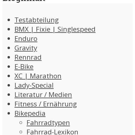
Testabteilung
BMX | Fixie | Singlespeed
Enduro
Gravity
Rennrad
E-Bike
XC | Marathon
Lady-Special
Literatur / Medien
Fitness / Ernährung
Bikepedia
Fahrradtypen
Fahrrad-Lexikon