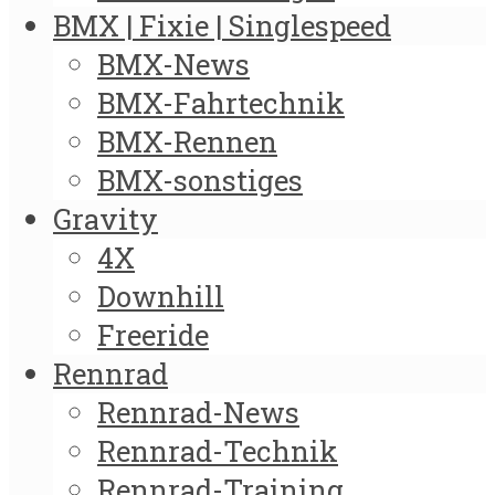
BMX | Fixie | Singlespeed
BMX-News
BMX-Fahrtechnik
BMX-Rennen
BMX-sonstiges
Gravity
4X
Downhill
Freeride
Rennrad
Rennrad-News
Rennrad-Technik
Rennrad-Training