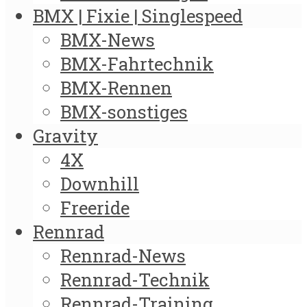
BMX | Fixie | Singlespeed
BMX-News
BMX-Fahrtechnik
BMX-Rennen
BMX-sonstiges
Gravity
4X
Downhill
Freeride
Rennrad
Rennrad-News
Rennrad-Technik
Rennrad-Training