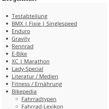
Testabteilung
BMX | Fixie | Singlespeed
Enduro
Gravity
Rennrad
E-Bike
XC | Marathon
Lady-Special
Literatur / Medien
Fitness / Ernährung
Bikepedia
Fahrradtypen
Fahrrad-Lexikon