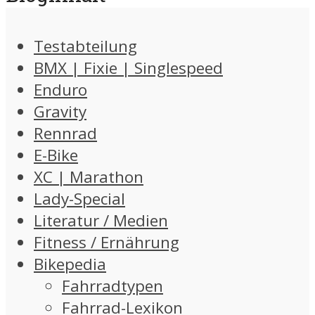
Testabteilung
BMX | Fixie | Singlespeed
Enduro
Gravity
Rennrad
E-Bike
XC | Marathon
Lady-Special
Literatur / Medien
Fitness / Ernährung
Bikepedia
Fahrradtypen
Fahrrad-Lexikon