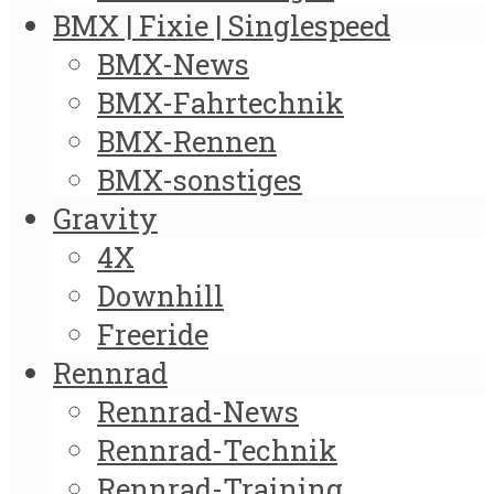
BMX | Fixie | Singlespeed
BMX-News
BMX-Fahrtechnik
BMX-Rennen
BMX-sonstiges
Gravity
4X
Downhill
Freeride
Rennrad
Rennrad-News
Rennrad-Technik
Rennrad-Training