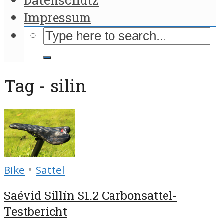
Impressum
Tag - silin
•
Bike
Sattel
Saévid Sillín S1.2 Carbonsattel-
Testbericht