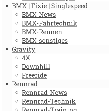
BMX | Fixie | Singlespeed
BMX-News
BMX-Fahrtechnik
BMX-Rennen
BMX-sonstiges
Gravity
4X
Downhill
Freeride
Rennrad
Rennrad-News
Rennrad-Technik
Rennrad-Training