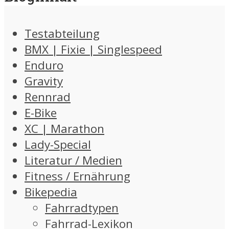
Testabteilung
BMX | Fixie | Singlespeed
Enduro
Gravity
Rennrad
E-Bike
XC | Marathon
Lady-Special
Literatur / Medien
Fitness / Ernährung
Bikepedia
Fahrradtypen
Fahrrad-Lexikon