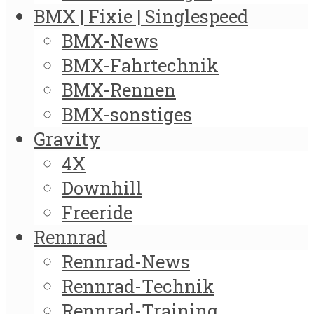
BMX | Fixie | Singlespeed
BMX-News
BMX-Fahrtechnik
BMX-Rennen
BMX-sonstiges
Gravity
4X
Downhill
Freeride
Rennrad
Rennrad-News
Rennrad-Technik
Rennrad-Training