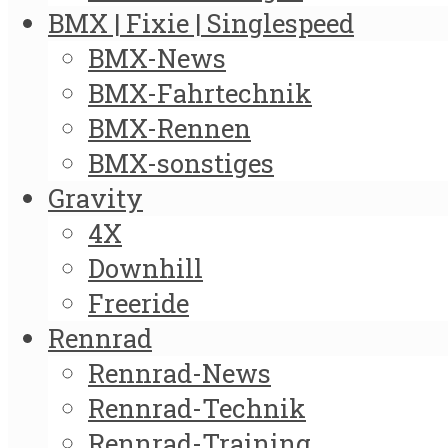
BMX | Fixie | Singlespeed
BMX-News
BMX-Fahrtechnik
BMX-Rennen
BMX-sonstiges
Gravity
4X
Downhill
Freeride
Rennrad
Rennrad-News
Rennrad-Technik
Rennrad-Training