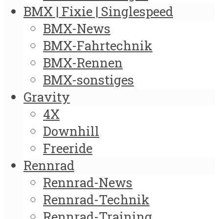
BMX | Fixie | Singlespeed
BMX-News
BMX-Fahrtechnik
BMX-Rennen
BMX-sonstiges
Gravity
4X
Downhill
Freeride
Rennrad
Rennrad-News
Rennrad-Technik
Rennrad-Training