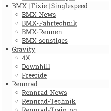
BMX | Fixie | Singlespeed
BMX-News
BMX-Fahrtechnik
BMX-Rennen
BMX-sonstiges
Gravity
4X
Downhill
Freeride
Rennrad
Rennrad-News
Rennrad-Technik
Rennrad-Training