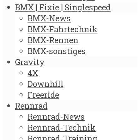
BMX | Fixie | Singlespeed
BMX-News
BMX-Fahrtechnik
BMX-Rennen
BMX-sonstiges
Gravity
4X
Downhill
Freeride
Rennrad
Rennrad-News
Rennrad-Technik
Rennrad-Training