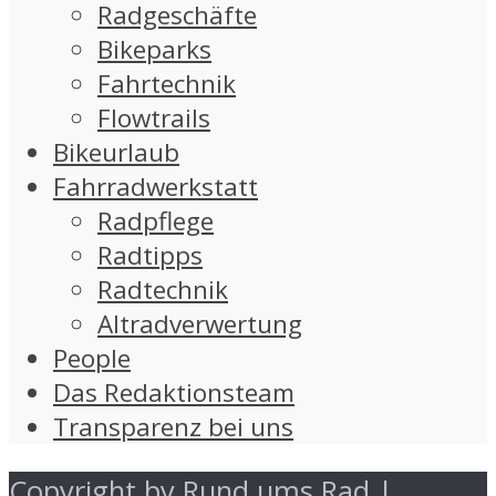
Radgeschäfte
Bikeparks
Fahrtechnik
Flowtrails
Bikeurlaub
Fahrradwerkstatt
Radpflege
Radtipps
Radtechnik
Altradverwertung
People
Das Redaktionsteam
Transparenz bei uns
Copyright by Rund ums Rad |