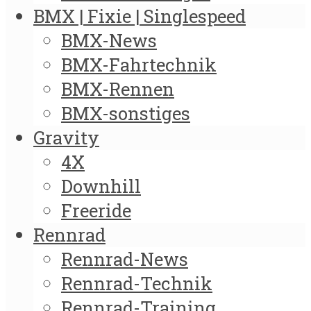
BMX | Fixie | Singlespeed
BMX-News
BMX-Fahrtechnik
BMX-Rennen
BMX-sonstiges
Gravity
4X
Downhill
Freeride
Rennrad
Rennrad-News
Rennrad-Technik
Rennrad-Training