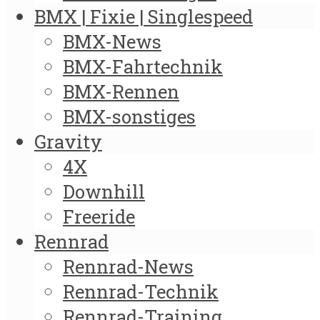
BMX | Fixie | Singlespeed
BMX-News
BMX-Fahrtechnik
BMX-Rennen
BMX-sonstiges
Gravity
4X
Downhill
Freeride
Rennrad
Rennrad-News
Rennrad-Technik
Rennrad-Training