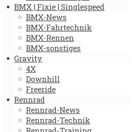
BMX | Fixie | Singlespeed
BMX-News
BMX-Fahrtechnik
BMX-Rennen
BMX-sonstiges
Gravity
4X
Downhill
Freeride
Rennrad
Rennrad-News
Rennrad-Technik
Rennrad-Training