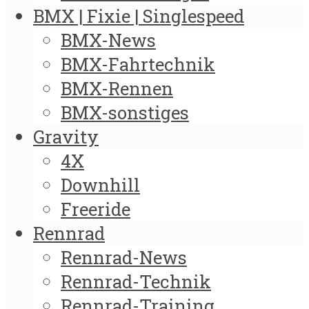
BMX | Fixie | Singlespeed
BMX-News
BMX-Fahrtechnik
BMX-Rennen
BMX-sonstiges
Gravity
4X
Downhill
Freeride
Rennrad
Rennrad-News
Rennrad-Technik
Rennrad-Training