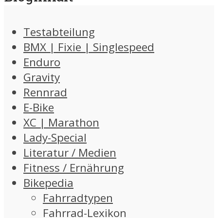
Testabteilung
BMX | Fixie | Singlespeed
Enduro
Gravity
Rennrad
E-Bike
XC | Marathon
Lady-Special
Literatur / Medien
Fitness / Ernährung
Bikepedia
Fahrradtypen
Fahrrad-Lexikon