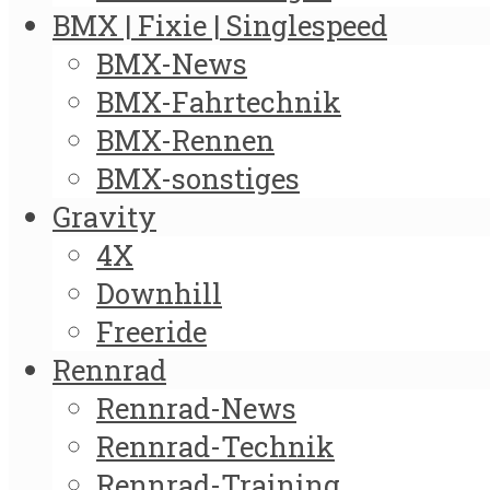
BMX | Fixie | Singlespeed
BMX-News
BMX-Fahrtechnik
BMX-Rennen
BMX-sonstiges
Gravity
4X
Downhill
Freeride
Rennrad
Rennrad-News
Rennrad-Technik
Rennrad-Training