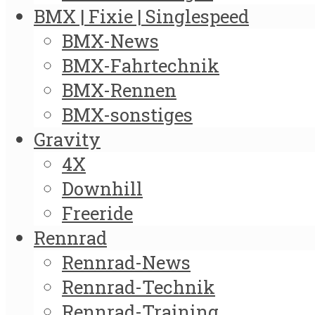
BMX | Fixie | Singlespeed
BMX-News
BMX-Fahrtechnik
BMX-Rennen
BMX-sonstiges
Gravity
4X
Downhill
Freeride
Rennrad
Rennrad-News
Rennrad-Technik
Rennrad-Training