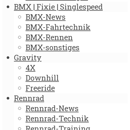
BMX | Fixie | Singlespeed
BMX-News
BMX-Fahrtechnik
BMX-Rennen
BMX-sonstiges
Gravity
4X
Downhill
Freeride
Rennrad
Rennrad-News
Rennrad-Technik
Rennrad-Training