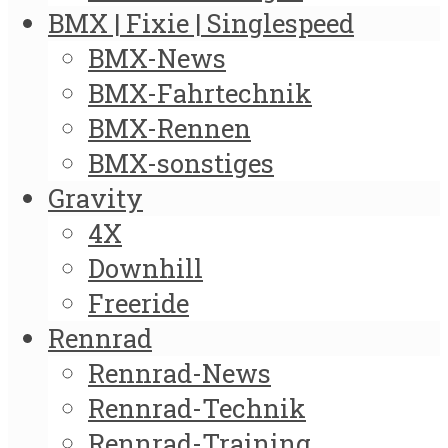
BMX | Fixie | Singlespeed
BMX-News
BMX-Fahrtechnik
BMX-Rennen
BMX-sonstiges
Gravity
4X
Downhill
Freeride
Rennrad
Rennrad-News
Rennrad-Technik
Rennrad-Training