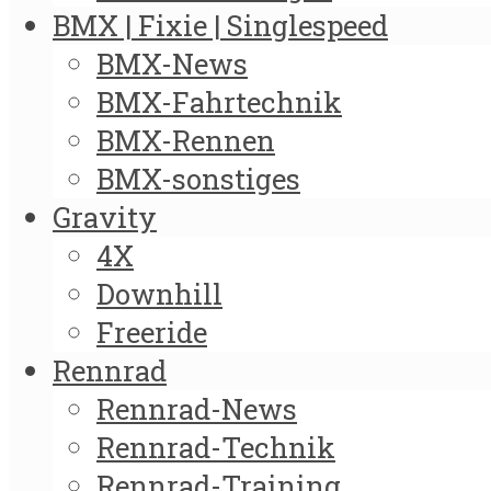
BMX | Fixie | Singlespeed
BMX-News
BMX-Fahrtechnik
BMX-Rennen
BMX-sonstiges
Gravity
4X
Downhill
Freeride
Rennrad
Rennrad-News
Rennrad-Technik
Rennrad-Training