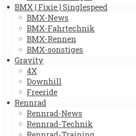
BMX | Fixie | Singlespeed
BMX-News
BMX-Fahrtechnik
BMX-Rennen
BMX-sonstiges
Gravity
4X
Downhill
Freeride
Rennrad
Rennrad-News
Rennrad-Technik
Rennrad-Training