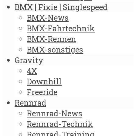
BMX | Fixie | Singlespeed
BMX-News
BMX-Fahrtechnik
BMX-Rennen
BMX-sonstiges
Gravity
4X
Downhill
Freeride
Rennrad
Rennrad-News
Rennrad-Technik
Rennrad-Training