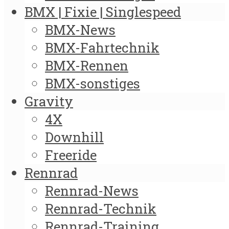
BMX | Fixie | Singlespeed
BMX-News
BMX-Fahrtechnik
BMX-Rennen
BMX-sonstiges
Gravity
4X
Downhill
Freeride
Rennrad
Rennrad-News
Rennrad-Technik
Rennrad-Training