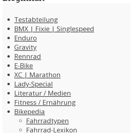
Testabteilung
BMX | Fixie | Singlespeed
Enduro
Gravity
Rennrad
E-Bike
XC | Marathon
Lady-Special
Literatur / Medien
Fitness / Ernährung
Bikepedia
Fahrradtypen
Fahrrad-Lexikon