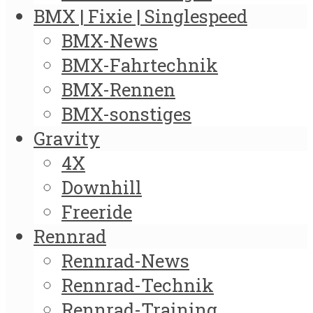
BMX | Fixie | Singlespeed
BMX-News
BMX-Fahrtechnik
BMX-Rennen
BMX-sonstiges
Gravity
4X
Downhill
Freeride
Rennrad
Rennrad-News
Rennrad-Technik
Rennrad-Training